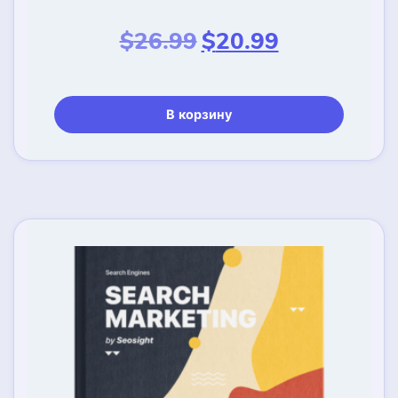
Первоначальная
Текущая
$
26.99
$
20.99
цена
цена:
составляла
$20.99.
$26.99.
В корзину