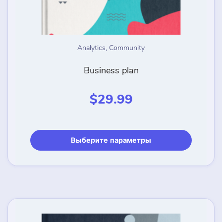
Analytics
,
Community
Business plan
$
29.99
Этот
Выберите параметры
товар
имеет
несколь
вариаци
Опции
можно